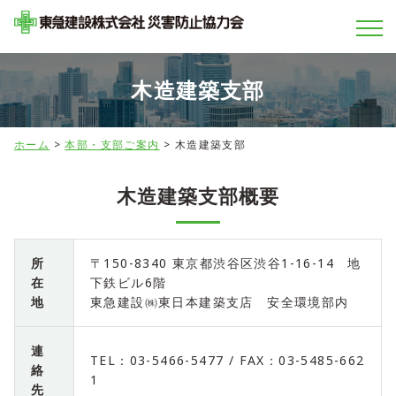
木造建築支部
ホーム
>
本部・支部ご案内
>
木造建築支部
木造建築支部概要
所
〒150-8340 東京都渋谷区渋谷1-16-14 地
在
下鉄ビル6階
地
東急建設㈱東日本建築支店 安全環境部内
連
TEL：03-5466-5477 / FAX：03-5485-662
絡
1
先