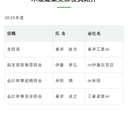
2025年度
役職
氏 名
会社名
支部長
峯岸 政夫
峯岸工業㈱
副支部長教育部会
伊藤 孝弘
㈲伊藤左官店
会計幹事総務部会
米田 満
㈱米田
会計幹事安全部会
峯岸 貞之
三峯産業㈱