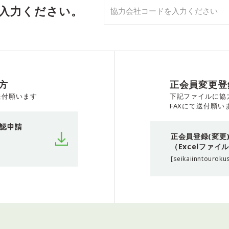
入力ください。
方
正会員変更登
送付願います
下記ファイルに協
FAXにて送付願い
認申請
正会員登録(変更
（Excelファイ
[seikaiinntouroku