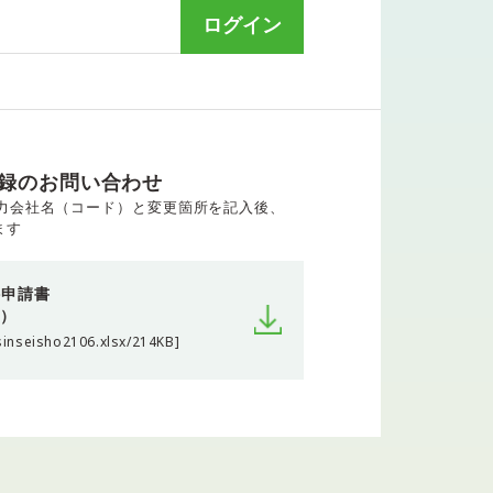
ログイン
録のお問い合わせ
力会社名（コード）と変更箇所を記入後、
ます
)申請書
ル）
sinseisho2106.xlsx/214KB]