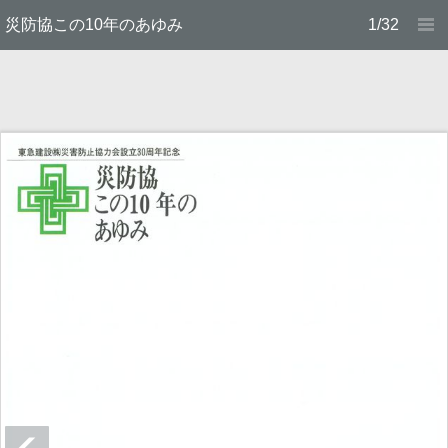
災防協この10年のあゆみ
1/32