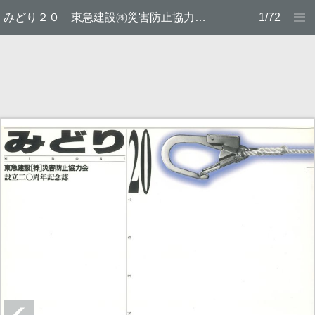
みどり２０ 東急建設㈱災害防止協力会 設立20周年記念誌
1/72